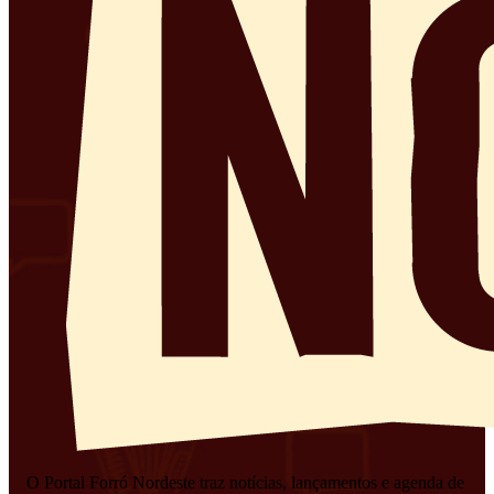
O Portal Forró Nordeste traz notícias, lançamentos e agenda de