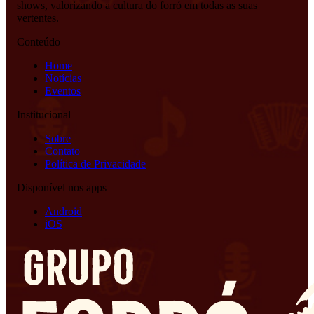
shows, valorizando a cultura do forró em todas as suas
vertentes.
Conteúdo
Home
Notícias
Eventos
Institucional
Sobre
Contato
Política de Privacidade
Disponível nos apps
Android
iOS