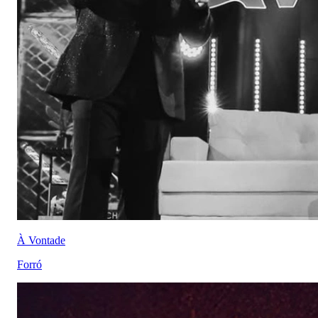
À Vontade
Forró