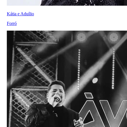
Kátia e Aduílio
Forró