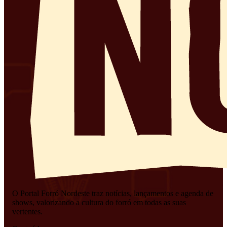
O Portal Forró Nordeste traz notícias, lançamentos e agenda de
shows, valorizando a cultura do forró em todas as suas
vertentes.