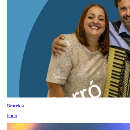
Brucelose
Forró