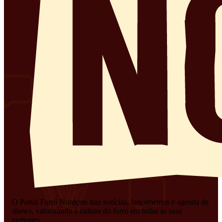
O Portal Forró Nordeste traz notícias, lançamentos e agenda de
shows, valorizando a cultura do forró em todas as suas
vertentes.