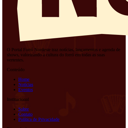
O Portal Forró Nordeste traz notícias, lançamentos e agenda de
shows, valorizando a cultura do forró em todas as suas
vertentes.
Conteúdo
Home
Notícias
Eventos
Institucional
Sobre
Contato
Política de Privacidade