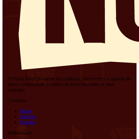
O Portal Forró Nordeste traz notícias, lançamentos e agenda de
shows, valorizando a cultura do forró em todas as suas
vertentes.
Conteúdo
Home
Notícias
Eventos
Institucional