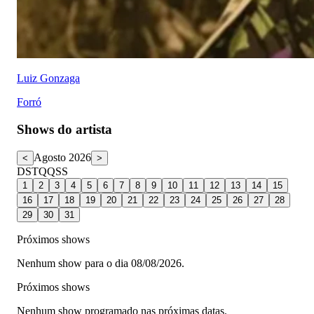
Luiz Gonzaga
Forró
Shows do artista
Agosto 2026
<
>
D
S
T
Q
Q
S
S
1
2
3
4
5
6
7
8
9
10
11
12
13
14
15
16
17
18
19
20
21
22
23
24
25
26
27
28
29
30
31
Próximos shows
Nenhum show para o dia 08/08/2026.
Próximos shows
Nenhum show programado nas próximas datas.