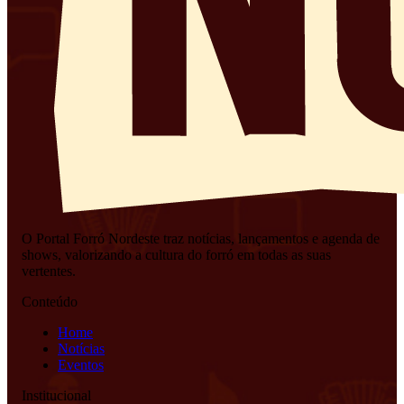
O Portal Forró Nordeste traz notícias, lançamentos e agenda de
shows, valorizando a cultura do forró em todas as suas
vertentes.
Conteúdo
Home
Notícias
Eventos
Institucional