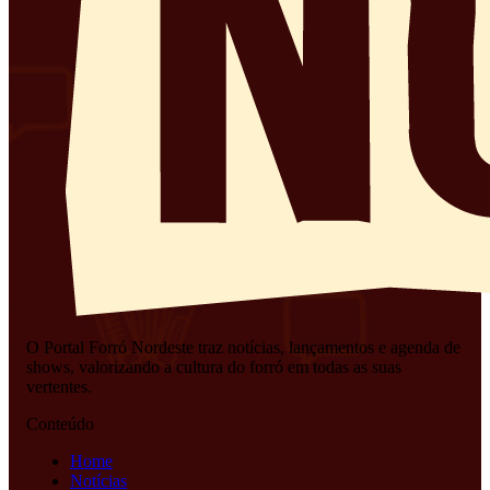
O Portal Forró Nordeste traz notícias, lançamentos e agenda de
shows, valorizando a cultura do forró em todas as suas
vertentes.
Conteúdo
Home
Notícias