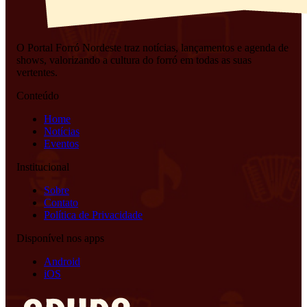
O Portal Forró Nordeste traz notícias, lançamentos e agenda de
shows, valorizando a cultura do forró em todas as suas
vertentes.
Conteúdo
Home
Notícias
Eventos
Institucional
Sobre
Contato
Política de Privacidade
Disponível nos apps
Android
iOS