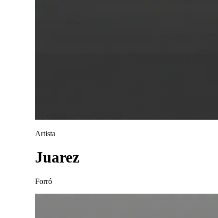
Artista
Juarez
Forró