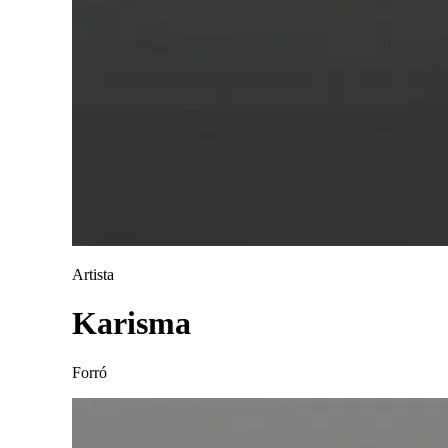
Artista
Karisma
Forró