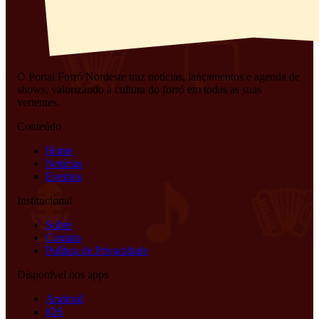
O Portal Forró Nordeste traz notícias, lançamentos e agenda de
shows, valorizando a cultura do forró em todas as suas
vertentes.
Conteúdo
Home
Notícias
Eventos
Institucional
Sobre
Contato
Política de Privacidade
Disponível nos apps
Android
iOS