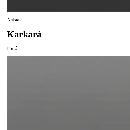
Artista
Karkará
Forró