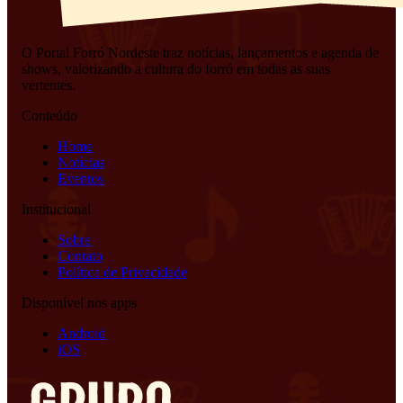
O Portal Forró Nordeste traz notícias, lançamentos e agenda de
shows, valorizando a cultura do forró em todas as suas
vertentes.
Conteúdo
Home
Notícias
Eventos
Institucional
Sobre
Contato
Política de Privacidade
Disponível nos apps
Android
iOS