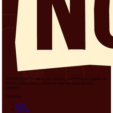
O Portal Forró Nordeste traz notícias, lançamentos e agenda de
shows, valorizando a cultura do forró em todas as suas
vertentes.
Conteúdo
Home
Notícias