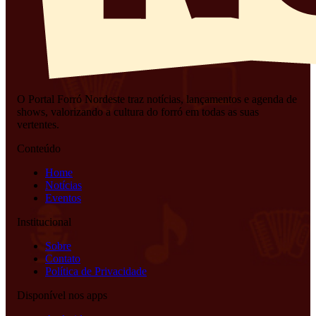
O Portal Forró Nordeste traz notícias, lançamentos e agenda de
shows, valorizando a cultura do forró em todas as suas
vertentes.
Conteúdo
Home
Notícias
Eventos
Institucional
Sobre
Contato
Política de Privacidade
Disponível nos apps