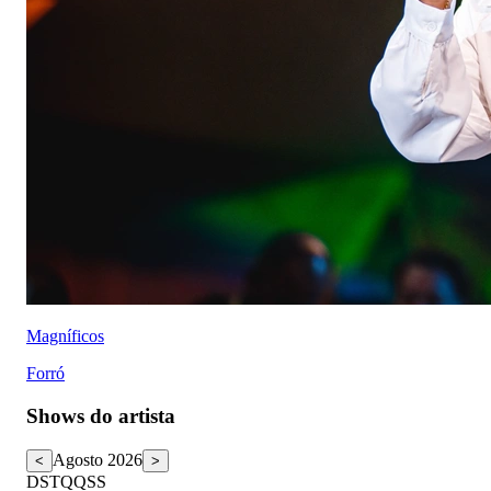
Magníficos
Forró
Shows do artista
Agosto 2026
<
>
D
S
T
Q
Q
S
S