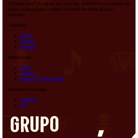
O Portal Forró Nordeste traz notícias, lançamentos e agenda de
shows, valorizando a cultura do forró em todas as suas
vertentes.
Conteúdo
Home
Notícias
Eventos
Institucional
Sobre
Contato
Política de Privacidade
Disponível nos apps
Android
iOS