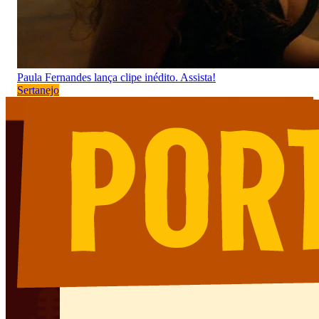
Paula Fernandes lança clipe inédito. Assista!
Sertanejo