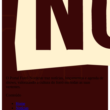
O Portal Forró Nordeste traz notícias, lançamentos e agenda de
shows, valorizando a cultura do forró em todas as suas
vertentes.
Conteúdo
Home
Notícias