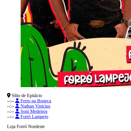
Sítio de Epitácio
--:--
Ferro na Boneca
--:--
Nathan Vinicius
--:--
Soni Medeiros
--:--
Forró Lampejo
Loja Forró Nordeste