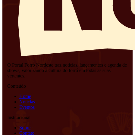
O Portal Forró Nordeste traz notícias, lançamentos e agenda de
shows, valorizando a cultura do forró em todas as suas
vertentes.
Conteúdo
Home
Notícias
Eventos
Institucional
Sobre
Contato