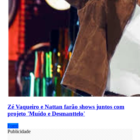
Zé Vaqueiro e Nattan farão shows juntos com
projeto 'Muído e Desmanttelo'
Forró
Publicidade