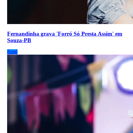
Fernandinha grava 'Forró Só Presta Assim' em
Souza-PB
Forró