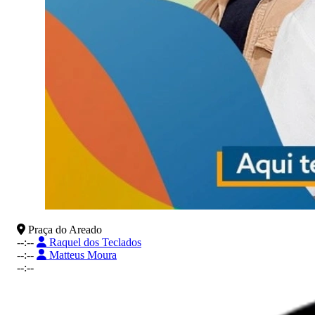
Praça do Areado
--:--
Raquel dos Teclados
--:--
Matteus Moura
--:--