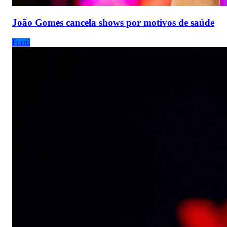
João Gomes cancela shows por motivos de saúde
Forró