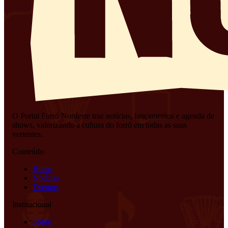
O Portal Forró Nordeste traz notícias, lançamentos e agenda de
shows, valorizando a cultura do forró em todas as suas
vertentes.
Conteúdo
Home
Notícias
Eventos
Institucional
Sobre