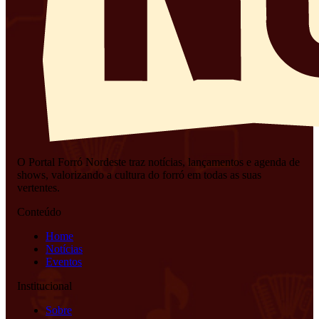
O Portal Forró Nordeste traz notícias, lançamentos e agenda de
shows, valorizando a cultura do forró em todas as suas
vertentes.
Conteúdo
Home
Notícias
Eventos
Institucional
Sobre