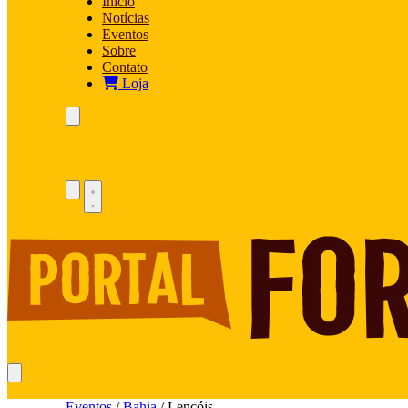
Início
Notícias
Eventos
Sobre
Contato
Loja
Eventos
/
Bahia
/
Lençóis