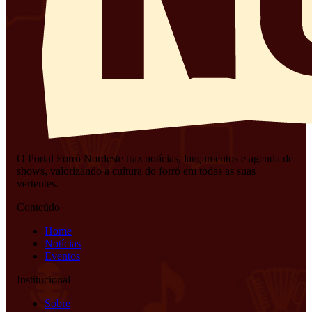
O Portal Forró Nordeste traz notícias, lançamentos e agenda de
shows, valorizando a cultura do forró em todas as suas
vertentes.
Conteúdo
Home
Notícias
Eventos
Institucional
Sobre