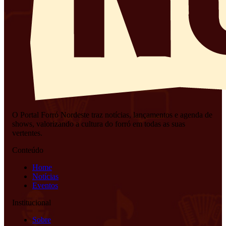
O Portal Forró Nordeste traz notícias, lançamentos e agenda de
shows, valorizando a cultura do forró em todas as suas
vertentes.
Conteúdo
Home
Notícias
Eventos
Institucional
Sobre