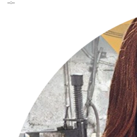
--:--