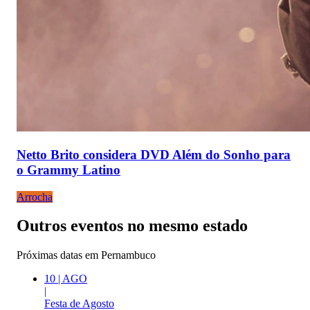
Netto Brito considera DVD Além do Sonho para
o Grammy Latino
Arrocha
Outros eventos no mesmo estado
Próximas datas em
Pernambuco
10
|
AGO
|
Festa de Agosto