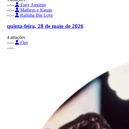
--:--
Tony Amorim
--:--
Matheus e Kauan
--:--
Rafinha Big Love
quinta-feira, 28 de maio de 2026
4 atrações
--:--
Flay
--:--