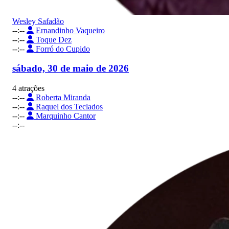
Wesley Safadão
--:--
Ernandinho Vaqueiro
--:--
Toque Dez
--:--
Forró do Cupido
sábado, 30 de maio de 2026
4 atrações
--:--
Roberta Miranda
--:--
Raquel dos Teclados
--:--
Marquinho Cantor
--:--