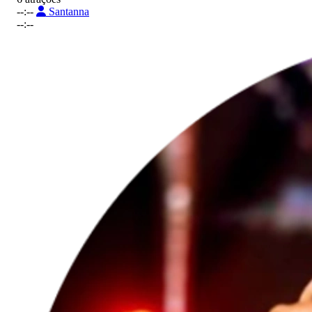
--:--
Santanna
--:--