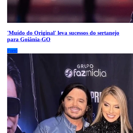
'Muído do Original' leva sucessos do sertanejo
para Goiânia-GO
Forró