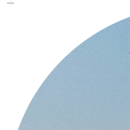
--:--