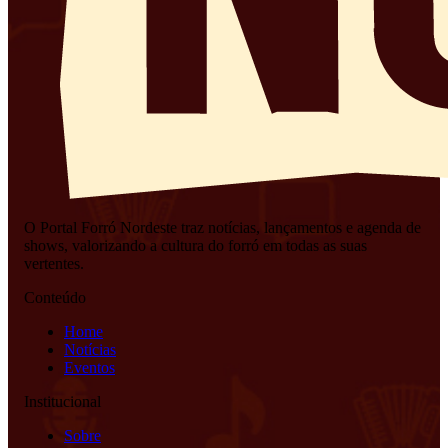
O Portal Forró Nordeste traz notícias, lançamentos e agenda de
shows, valorizando a cultura do forró em todas as suas
vertentes.
Conteúdo
Home
Notícias
Eventos
Institucional
Sobre