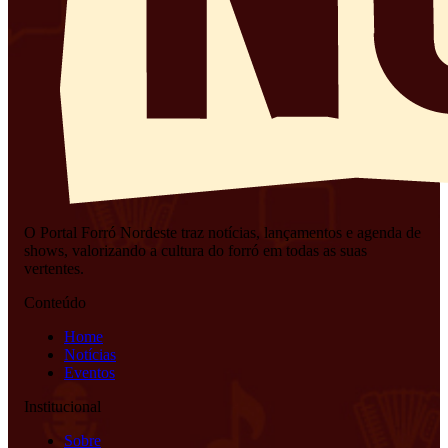
O Portal Forró Nordeste traz notícias, lançamentos e agenda de
shows, valorizando a cultura do forró em todas as suas
vertentes.
Conteúdo
Home
Notícias
Eventos
Institucional
Sobre