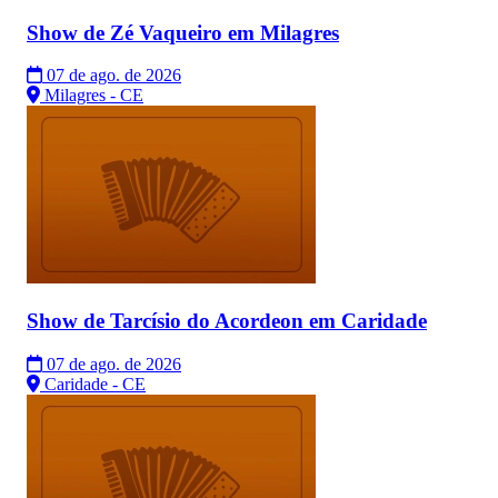
Show de Zé Vaqueiro em Milagres
07 de ago. de 2026
Milagres - CE
Show de Tarcísio do Acordeon em Caridade
07 de ago. de 2026
Caridade - CE