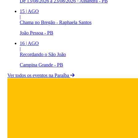
De 13/08/2026 à 23/08/2026
·
Alhandra - PB
15
|
AGO
|
Chama no Bregão - Raphaela Santos
João Pessoa - PB
16
|
AGO
|
Recordando o São João
Campina Grande - PB
Ver todos os eventos na Paraíba