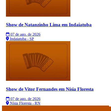
Show de Natanzinho Lima em Indaiatuba
07 de ago. de 2026
Indaiatuba - SP
Show de Vitor Fernandes em Nísia Floresta
07 de ago. de 2026
Nísia Floresta - RN