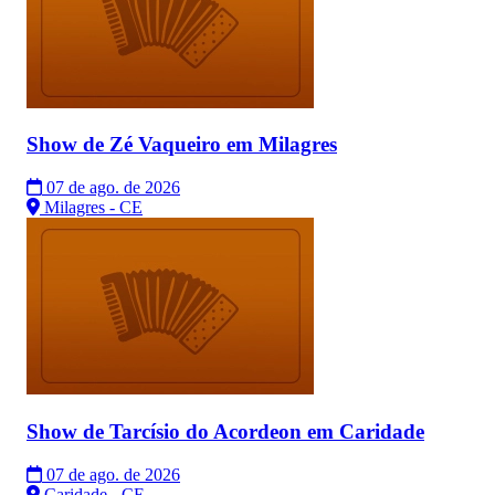
Show de Zé Vaqueiro em Milagres
07 de ago. de 2026
Milagres - CE
Show de Tarcísio do Acordeon em Caridade
07 de ago. de 2026
Caridade - CE