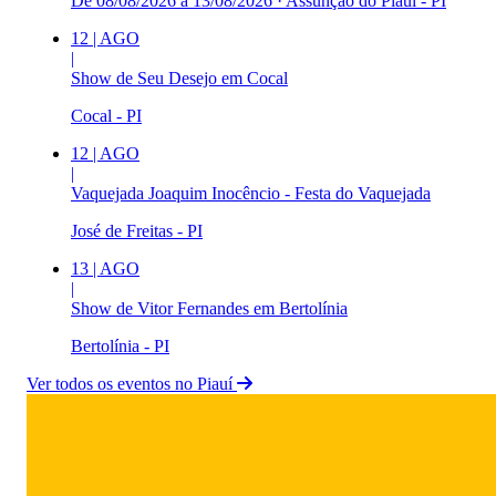
De 08/08/2026 à 13/08/2026
·
Assunção do Piauí - PI
12
|
AGO
|
Show de Seu Desejo em Cocal
Cocal - PI
12
|
AGO
|
Vaquejada Joaquim Inocêncio - Festa do Vaquejada
José de Freitas - PI
13
|
AGO
|
Show de Vitor Fernandes em Bertolínia
Bertolínia - PI
Ver todos os eventos no Piauí