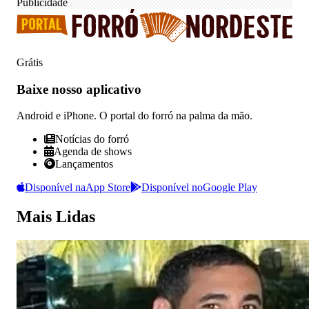
Publicidade
Grátis
Baixe nosso
aplicativo
Android e iPhone. O portal do forró na palma da mão.
Notícias do forró
Agenda de shows
Lançamentos
Disponível na
App Store
Disponível no
Google Play
Mais Lidas