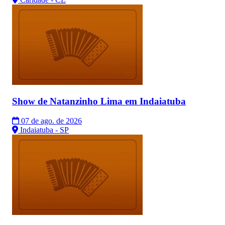
Show de Natanzinho Lima em Indaiatuba
07 de ago. de 2026
Indaiatuba - SP