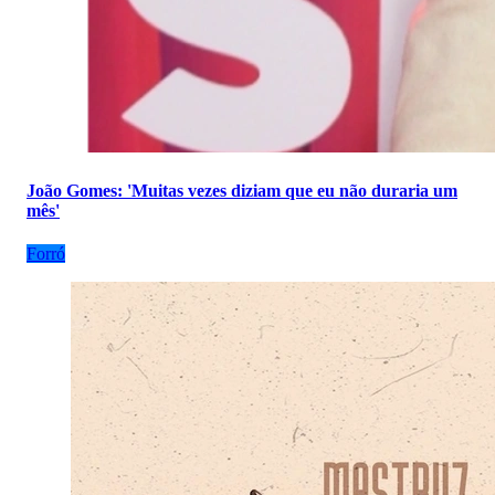
João Gomes: 'Muitas vezes diziam que eu não duraria um
mês'
Forró