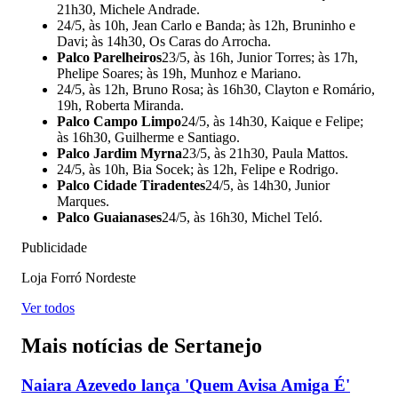
21h30, Michele Andrade.
24/5, às 10h, Jean Carlo e Banda; às 12h, Bruninho e
Davi; às 14h30, Os Caras do Arrocha.
Palco Parelheiros
23/5, às 16h, Junior Torres; às 17h,
Phelipe Soares; às 19h, Munhoz e Mariano.
24/5, às 12h, Bruno Rosa; às 16h30, Clayton e Romário,
19h, Roberta Miranda.
Palco Campo Limpo
24/5, às 14h30, Kaique e Felipe;
às 16h30, Guilherme e Santiago.
Palco Jardim Myrna
23/5, às 21h30, Paula Mattos.
24/5, às 10h, Bia Socek; às 12h, Felipe e Rodrigo.
Palco Cidade Tiradentes
24/5, às 14h30, Junior
Marques.
Palco Guaianases
24/5, às 16h30, Michel Teló.
Publicidade
Loja Forró Nordeste
Ver todos
Mais notícias de Sertanejo
Naiara Azevedo lança 'Quem Avisa Amiga É'