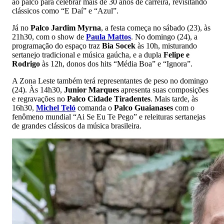
ao palco para celebrar mais de 30 anos de carreira, revisitando
clássicos como “E Daí” e “Azul”.
Já no
Palco Jardim Myrna
, a festa começa no sábado (23), às
21h30, com o show de
Paula Mattos
. No domingo (24), a
programação do espaço traz
Bia Socek
às 10h, misturando
sertanejo tradicional e música gaúcha, e a dupla
Felipe e
Rodrigo
às 12h, donos dos hits “Média Boa” e “Ignora”.
A Zona Leste também terá representantes de peso no domingo
(24). Às 14h30,
Junior Marques
apresenta suas composições
e regravações no
Palco Cidade Tiradentes
. Mais tarde, às
16h30,
Michel Teló
comanda o
Palco Guaianases
com o
fenômeno mundial “Ai Se Eu Te Pego” e releituras sertanejas
de grandes clássicos da música brasileira.