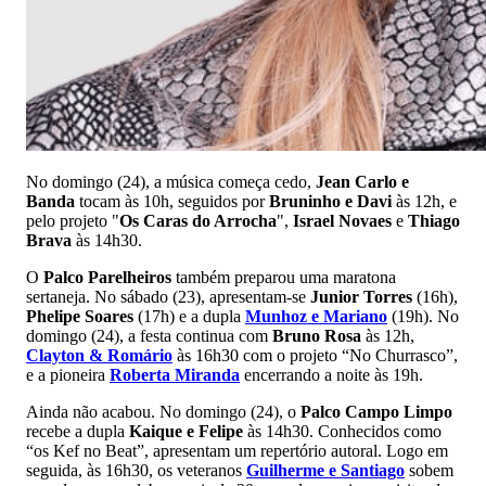
No domingo (24), a música começa cedo,
Jean Carlo e
Banda
tocam às 10h, seguidos por
B
runinho e Davi
às 12h, e
pelo projeto "
Os Caras do Arrocha
",
Israel Novaes
e
Thiago
Brava
às 14h30.
O
Palco Parelheiros
também preparou uma maratona
sertaneja. No sábado (23), apresentam-se
Junior Torres
(16h),
Phelipe Soares
(17h) e a dupla
Munhoz e Mariano
(19h). No
domingo (24), a festa continua com
Bruno Rosa
às 12h,
Clayton & Romário
às 16h30 com o projeto “No Churrasco”,
e a pioneira
Roberta Miranda
encerrando a noite às 19h.
Ainda não acabou. No domingo (24), o
Palco Campo Limpo
recebe a dupla
Kaique e Felipe
às 14h30. Conhecidos como
“os Kef no Beat”, apresentam um repertório autoral. Logo em
seguida, às 16h30, os veteranos
Guilherme e Santiago
sobem