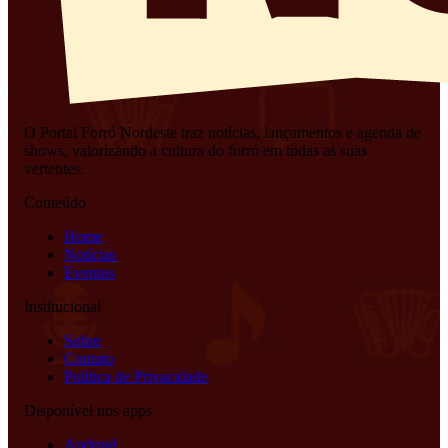
O Portal Forró Nordeste traz notícias, lançamentos e agenda de
shows, valorizando a cultura do forró em todas as suas
vertentes.
Conteúdo
Home
Notícias
Eventos
Institucional
Sobre
Contato
Política de Privacidade
Disponível nos apps
Android