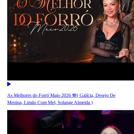
As Melhores do Forró Maio 2026 🪗( Galícia, Desejo De
Menina, Limão Com Mel, Solange Almeida )