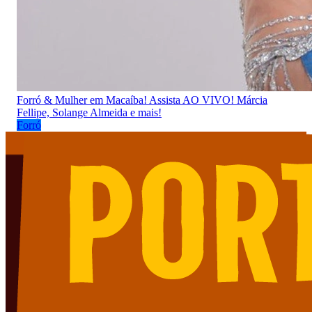
Forró & Mulher em Macaíba! Assista AO VIVO! Márcia
Fellipe, Solange Almeida e mais!
Forró