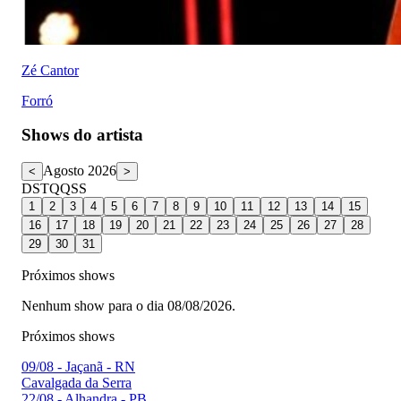
Zé Cantor
Forró
Shows do artista
Agosto 2026
<
>
D
S
T
Q
Q
S
S
1
2
3
4
5
6
7
8
9
10
11
12
13
14
15
16
17
18
19
20
21
22
23
24
25
26
27
28
29
30
31
Próximos shows
Nenhum show para o dia 08/08/2026.
Próximos shows
09/08
-
Jaçanã - RN
Cavalgada da Serra
22/08
-
Alhandra - PB