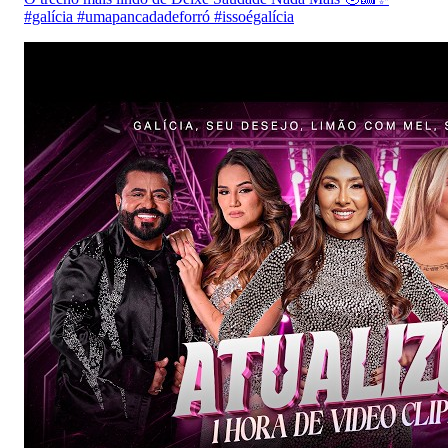
#galícia #umapancadadeforró #issoégalícia