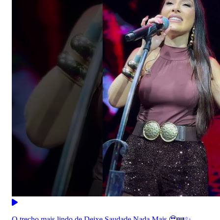
O trecho mais lindo de Deixe Saudade Nada Mais 🥹🪗✨