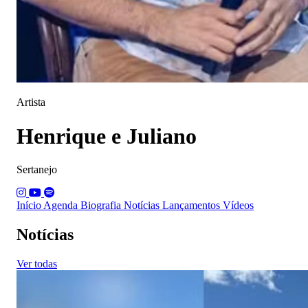
Artista
Henrique e Juliano
Sertanejo
Início
Agenda
Biografia
Notícias
Lançamentos
Vídeos
Notícias
Ver todas