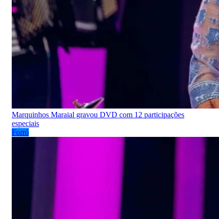
Marquinhos Maraial gravou DVD com 12 participações
especiais
Forró