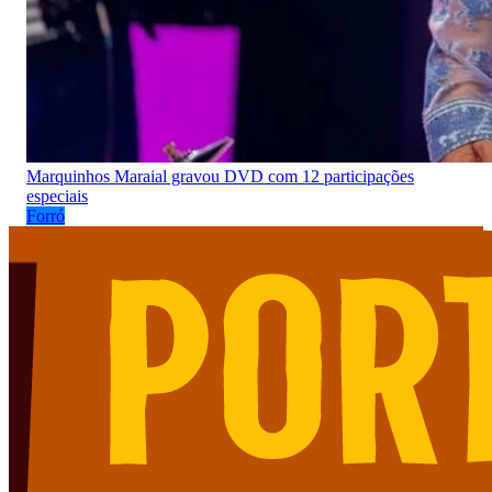
Marquinhos Maraial gravou DVD com 12 participações
especiais
Forró