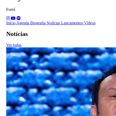
Forró
Início
Agenda
Biografia
Notícias
Lançamentos
Vídeos
Notícias
Ver todas