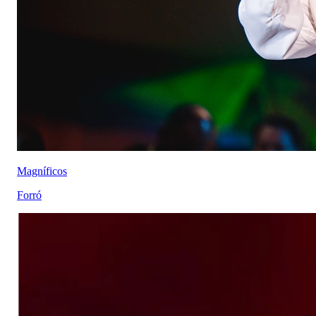
Magníficos
Forró