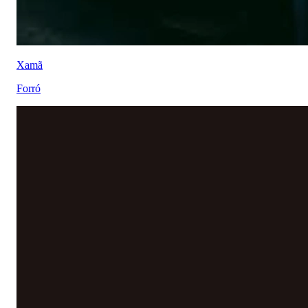
Xamã
Forró