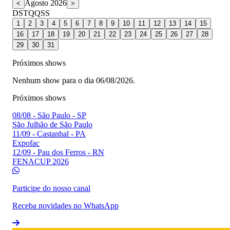
Agosto 2026
<
>
D
S
T
Q
Q
S
S
1
2
3
4
5
6
7
8
9
10
11
12
13
14
15
16
17
18
19
20
21
22
23
24
25
26
27
28
29
30
31
Próximos shows
Nenhum show para o dia 06/08/2026.
Próximos shows
08/08
-
São Paulo - SP
São Julhão de São Paulo
11/09
-
Castanhal - PA
Expofac
12/09
-
Pau dos Ferros - RN
FENACUP 2026
Participe do nosso canal
Receba novidades no WhatsApp