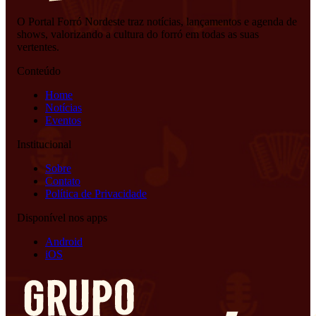
O Portal Forró Nordeste traz notícias, lançamentos e agenda de
shows, valorizando a cultura do forró em todas as suas
vertentes.
Conteúdo
Home
Notícias
Eventos
Institucional
Sobre
Contato
Política de Privacidade
Disponível nos apps
Android
iOS